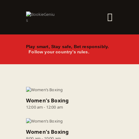
ホーム
オススメ
Play smart, Stay safe, Bet responsibly.
Follow your country’s rules.
最新ニュース
ショップ
その他
Women’s Boxing
12:00 am
-
12:00 am
Women’s Boxing
9:00 am
-
10:00 am