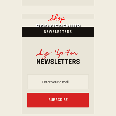
Shop
BOOKIEGENIUS
NEWSLETTERS
STORE
Sign Up For
近日公開
NEWSLETTERS